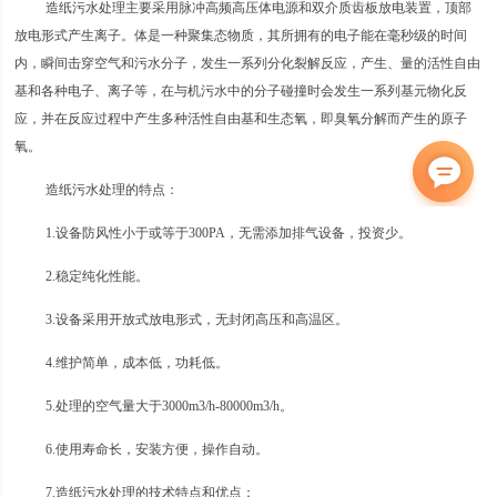
造纸污水处理主要采用脉冲高频高压体电源和双介质齿板放电装置，顶部
放电形式产生离子。体是一种聚集态物质，其所拥有的电子能在毫秒级的时间
内，瞬间击穿空气和污水分子，发生一系列分化裂解反应，产生、量的活性自由
基和各种电子、离子等，在与机污水中的分子碰撞时会发生一系列基元物化反
应，并在反应过程中产生多种活性自由基和生态氧，即臭氧分解而产生的原子
氧。
造纸污水处理的特点：
1.设备防风性小于或等于300PA，无需添加排气设备，投资少。
2.稳定纯化性能。
3.设备采用开放式放电形式，无封闭高压和高温区。
4.维护简单，成本低，功耗低。
5.处理的空气量大于3000m3/h-80000m3/h。
6.使用寿命长，安装方便，操作自动。
7.造纸污水处理的技术特点和优点：