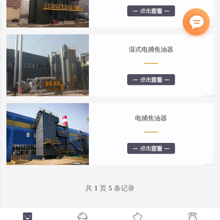
湿式电捕焦油器
电捕焦油器
共
1
页
5
条记录