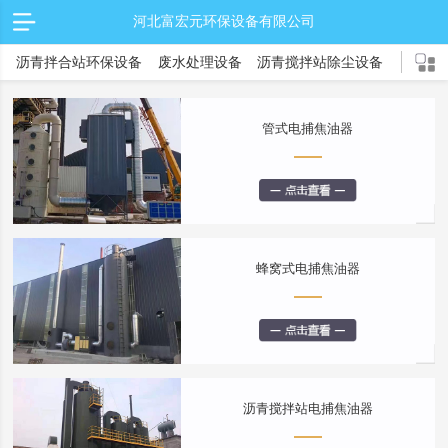
河北富宏元环保设备有限公司
沥青拌合站环保设备
废水处理设备
沥青搅拌站除尘设备
锂电池环保设备
新能源环保设备
除尘器系列
电捕焦油器
管式电捕焦油器
废气处理设备
催化燃烧设备
co催化燃烧炉
RTO蓄热式燃烧炉
沸石转轮
蜂窝式电捕焦油器
沥青搅拌站电捕焦油器