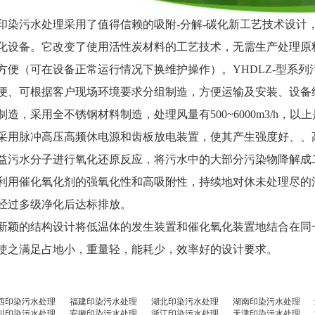
印染污水处理采用了值得信赖的吸附-分解-碳化新工艺技术设计
化设备。它改变了使用活性炭材料的工艺技术，无需生产处理原
方便（可在设备正常运行情况下换维护操作）。YHDLZ-型系
便、可根据客户现场环境要求分组制造，方便运输及安装、设备
制造，采用全不锈钢材料制造，处理风量有500~6000m3/h，
采用脉冲高压高频休电源和齿板放电装置，使其产生强度好、、
益污水分子进行氧化还原反应，将污水中的大部分污染物降解成
利用催化氧化剂的强氧化性和高吸附性，持续地对休未处理尽的
经过多级净化后达标排放。
新颖的结构设计将低温体的发生装置和催化氧化装置地结合在同
使之满足占地小，重量轻，能耗少，效率好的设计要求。
西印染污水处理
福建印染污水处理
湖北印染污水处理
湖南印染污水处理
川印染污水处理
安徽印染污水处理
浙江印染污水处理
天津印染污水处理