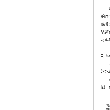
的净
保养
装简
材料
对无
污水
能，
陕
四